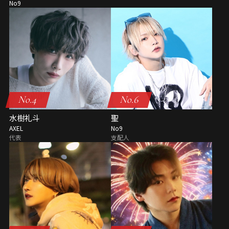
No9
No.4
No.6
水樹礼斗
聖
AXEL
No9
代表
支配人