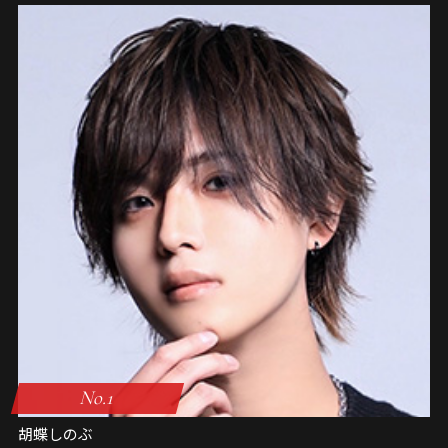
No.1
胡蝶しのぶ