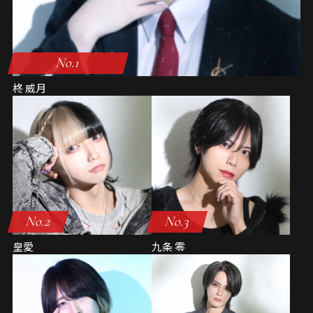
No.1
柊 威月
No.2
No.3
皇愛
九条 零