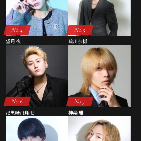
No.4
No.5
望月 夜
琉川奈槻
No.6
No.7
卍黒崎飛翔卍
神楽 雅