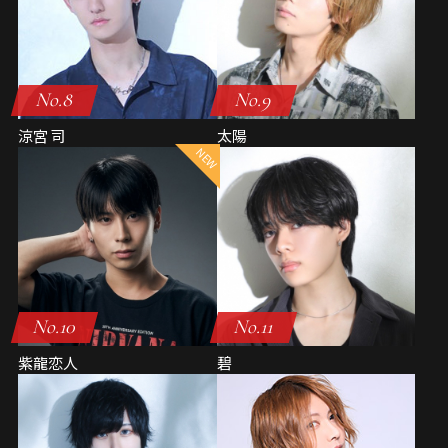
No.8
No.9
涼宮 司
太陽
No.10
No.11
紫龍恋人
碧