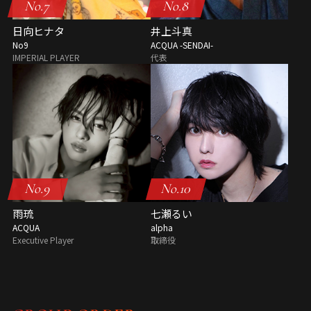
No.7
No.8
日向ヒナタ
井上斗真
No9
ACQUA -SENDAI-
IMPERIAL PLAYER
代表
No.9
No.10
雨琉
七瀬るい
ACQUA
alpha
Executive Player
取締役