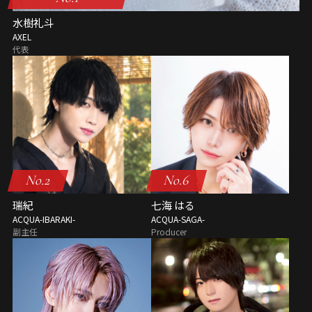
水樹礼斗
AXEL
代表
No.2
No.6
瑞紀
七海 はる
ACQUA-IBARAKI-
ACQUA-SAGA-
副主任
Producer