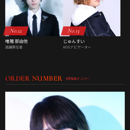
No.12
No.13
唯雅 那由他
じゅんすい
店舗責任者
AOGナビゲーター
ORDER NUMBER
5月指名ナンバー